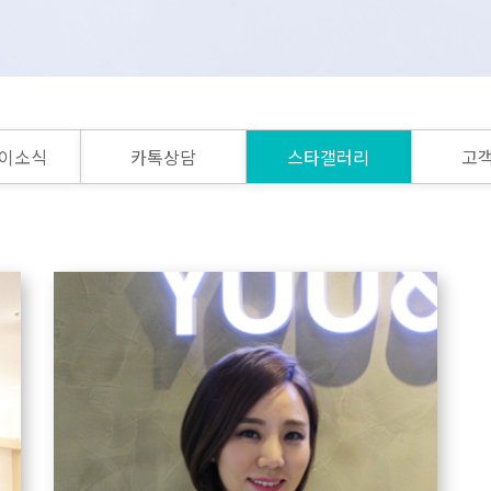
이소식
카톡상담
스타갤러리
고