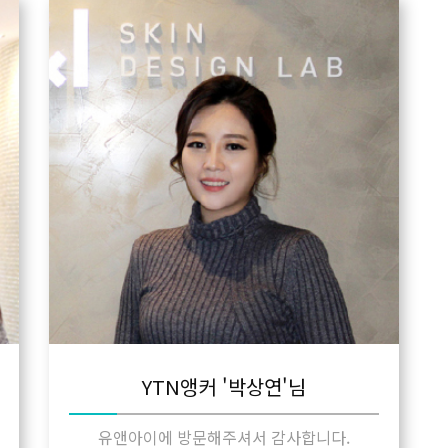
YTN앵커 '박상연'님
유앤아이에 방문해주셔서 감사합니다.