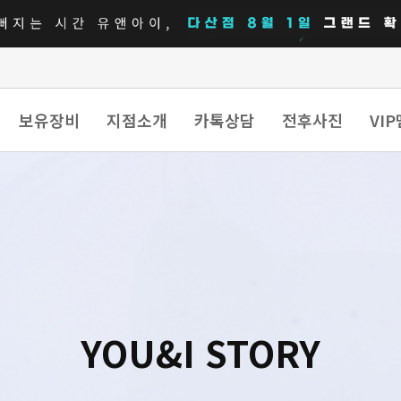
보유장비
지점소개
카톡상담
전후사진
VI
YOU&I STORY