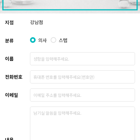
수원점
판교점
광교점
광명점
산본점
부천점
일산점
다산점
강남점
지점
김포점
인천검단점
동탄점
평택점
의사
스텝
분류
안양점
부평점
안산점
의정부점
시흥배곧점
분당미금점
과천점
하남미사점
이름
화성봉담점
경기광주점
전화번호
CHUNGCHEONG-DO
이메일
천안점
대전점
JEOLLA-DO
광주점
목포점
내용