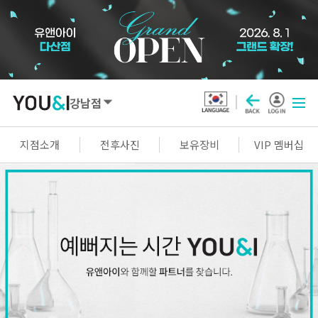
강남점
SEOUL
지점소개
전후사진
보유장비
VIP 멤버십
강남점
선릉점
잠실점
왕십리점
명동점
홍대신촌점
영등포점
마곡점
건대점
구로점
여의도점
천호점
목동점
창동점
GYEONGGI / INCHEON