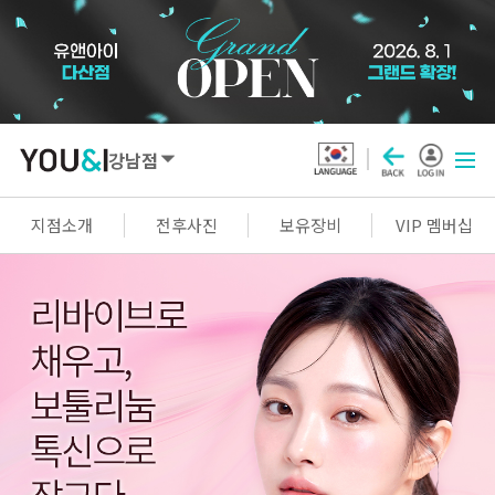
강남점
SEOUL
지점소개
전후사진
보유장비
VIP 멤버십
강남점
선릉점
잠실점
왕십리점
명동점
홍대신촌점
영등포점
마곡점
건대점
구로점
여의도점
천호점
목동점
창동점
GYEONGGI / INCHEON