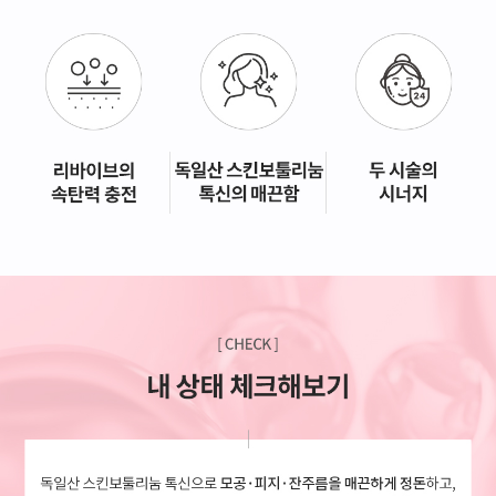
GYEONGSANG-DO
대구점
부산점
창원점