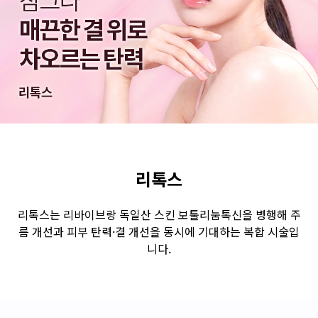
수원점
판교점
광교점
광명점
산본점
부천점
일산점
다산점
김포점
인천검단점
동탄점
평택점
안양점
부평점
안산점
의정부점
시흥배곧점
분당미금점
과천점
하남미사점
화성봉담점
경기광주점
리톡스
CHUNGCHEONG-DO
리톡스는 리바이브랑 독일산 스킨 보툴리눔톡신을 병행해 주
름 개선과 피부 탄력·결 개선을 동시에 기대하는 복합 시술입
천안점
대전점
니다.
JEOLLA-DO
광주점
목포점