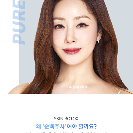
수원점
판교점
광교점
광명점
산본점
부천점
일산점
다산점
김포점
인천검단점
동탄점
평택점
안양점
부평점
안산점
의정부점
시흥배곧점
분당미금점
과천점
하남미사점
화성봉담점
경기광주점
CHUNGCHEONG-DO
천안점
대전점
JEOLLA-DO
광주점
목포점