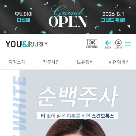
강남점
SEOUL
지점소개
전후사진
보유장비
VIP 멤버십
강남점
선릉점
잠실점
왕십리점
명동점
홍대신촌점
영등포점
마곡점
건대점
구로점
여의도점
천호점
목동점
창동점
GYEONGGI / INCHEON