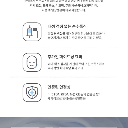
GYEONGSANG-DO
대구점
부산점
창원점