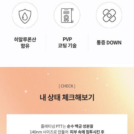
GYEONGSANG-DO
대구점
부산점
창원점