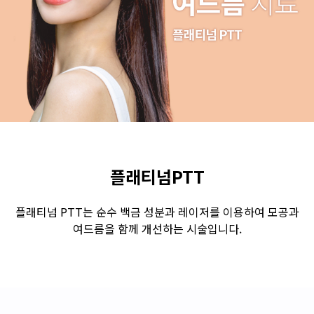
수원점
판교점
광교점
광명점
산본점
부천점
일산점
다산점
김포점
인천검단점
동탄점
평택점
안양점
부평점
안산점
의정부점
시흥배곧점
분당미금점
과천점
하남미사점
화성봉담점
경기광주점
플래티넘PTT
CHUNGCHEONG-DO
플래티넘 PTT는 순수 백금 성분과 레이저를 이용하여 모공과
여드름을 함께 개선하는 시술입니다.
천안점
대전점
JEOLLA-DO
광주점
목포점