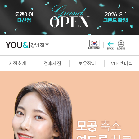
강남점
SEOUL
지점소개
전후사진
보유장비
VIP 멤버십
강남점
선릉점
잠실점
왕십리점
명동점
홍대신촌점
영등포점
마곡점
건대점
구로점
여의도점
천호점
목동점
창동점
GYEONGGI / INCHEON