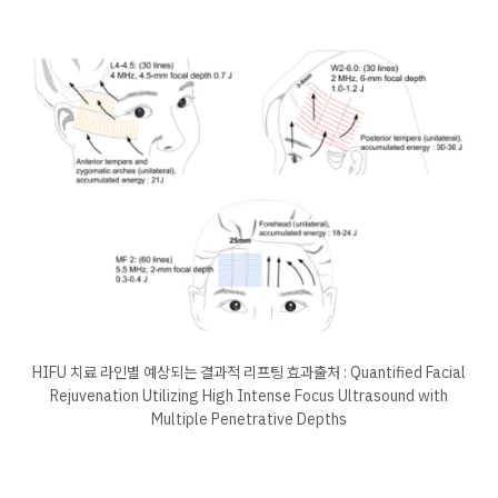
HIFU 치료 라인별 예상되는 결과적 리프팅 효과​출처 : Quantified Facial
Rejuvenation Utilizing High Intense Focus Ultrasound with
Multiple Penetrative Depths