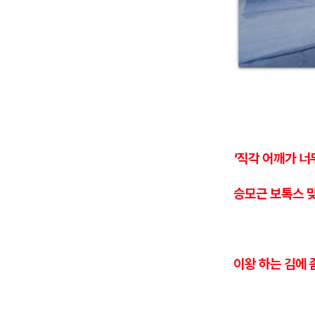
'직각 어깨가 너
승모근 보톡스 
이왕 하는 김에 