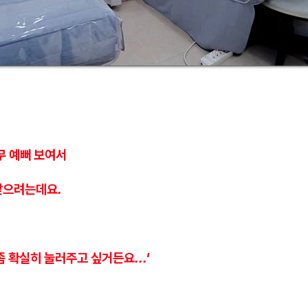
무 예뻐 보여서
맞으려는데요.
좀 확실히 눌러주고 싶거든요...'