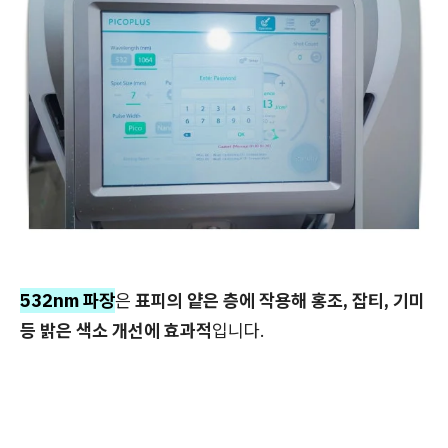
532nm 파장
은
표피의 얕은 층에 작용해 홍조, 잡티, 기미
등 밝은 색소 개선에 효과적
입니다.