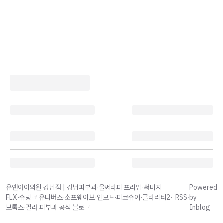
유앤아이의원 강남점 | 강남피부과·울쎄라피 프라임·써마지
Powered
FLX·슈링크 유니버스·소프웨이브·인모드·피코슈어·클라리티2·
RSS
·
by
보톡스·필러 피부과 공식 블로그
Inblog