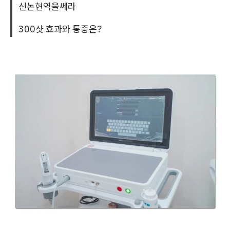
신논현역울쎄라
300샷 효과와 통증은?