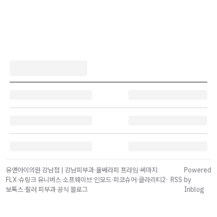
유앤아이의원 강남점 | 강남피부과·울쎄라피 프라임·써마지
Powered
FLX·슈링크 유니버스·소프웨이브·인모드·피코슈어·클라리티2·
RSS
·
by
보톡스·필러 피부과 공식 블로그
Inblog