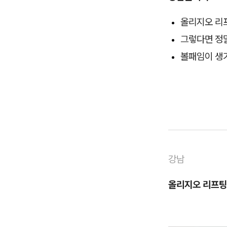
올리지오 리
그렇다면 정
볼패임이 생
강남
올리지오 리프팅